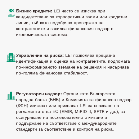
Бизнес кредити:
LEI често се изисква при
кандидатстване за корпоративни заеми или кредитни
линии, тъй като подобрява проверката на
контрагентите и засилва финансовия надзор в
икономическата система.
Управление на риска:
LEI позволява прецизна
идентификация и оценка на контрагентите, подпомага
по-информираното вземане на решения и насърчава
по-голяма финансова стабилност.
Регулаторен надзор:
Органи като Българската
народна банка (БНБ) и Комисията за финансов надзор
(КФН) изискват или признават LEI за спазване на
регламентите на ЕС (EMIR, MiFID II, SFTR и др.), за
осигуряване на последователно отчитане и
поддържане на съответствие с международните
стандарти за съответствие и контрол на риска.