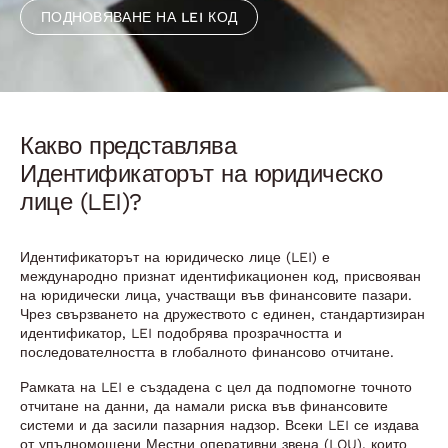
ПОДНОВЯВАНЕ НА LEI КОД
Какво представлява
Идентификаторът на юридическо
лице (LEI)?
Идентификаторът на юридическо лице (LEI) е
международно признат идентификационен код, присвояван
на юридически лица, участващи във финансовите пазари.
Чрез свързването на дружеството с единен, стандартизиран
идентификатор, LEI подобрява прозрачността и
последователността в глобалното финансово отчитане.
Рамката на LEI е създадена с цел да подпомогне точното
отчитане на данни, да намали риска във финансовите
системи и да засили пазарния надзор. Всеки LEI се издава
от упълномощени Местни оперативни звена (LOU), които