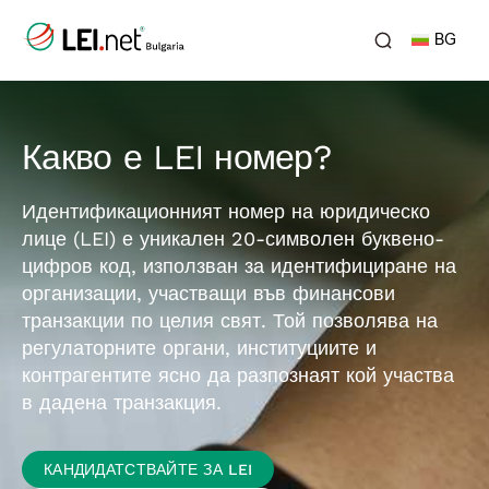
BG
Какво е LEI номер?
Идентификационният номер на юридическо
лице (LEI) е уникален 20-символен буквено-
цифров код, използван за идентифициране на
организации, участващи във финансови
транзакции по целия свят. Той позволява на
регулаторните органи, институциите и
контрагентите ясно да разпознаят кой участва
в дадена транзакция.
КАНДИДАТСТВАЙТЕ ЗА LEI