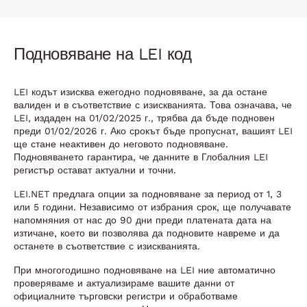
Подновяване на LEI код
LEI кодът изисква ежегодно подновяване, за да остане
валиден и в съответствие с изискванията. Това означава, че
LEI, издаден на 01/02/2025 г., трябва да бъде подновен
преди 01/02/2026 г. Ако срокът бъде пропуснат, вашият LEI
ще стане неактивен до неговото подновяване.
Подновяването гарантира, че данните в Глобалния LEI
регистър остават актуални и точни.
LEI.NET предлага опции за подновяване за период от 1, 3
или 5 години. Независимо от избрания срок, ще получавате
напомняния от нас до 90 дни преди платената дата на
изтичане, което ви позволява да подновите навреме и да
останете в съответствие с изискванията.
При многогодишно подновяване на LEI ние автоматично
проверяваме и актуализираме вашите данни от
официалните търговски регистри и обработваме