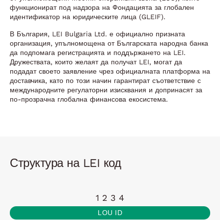
функционират под надзора на Фондацията за глобален
идентификатор на юридическите лица (GLEIF).
В България, LEI Bulgaria Ltd. е официално призната
организация, упълномощена от Българската народна банка
да подпомага регистрацията и поддържането на LEI.
Дружествата, които желаят да получат LEI, могат да
подадат своето заявление чрез официалната платформа на
доставчика, като по този начин гарантират съответствие с
международните регулаторни изисквания и допринасят за
по-прозрачна глобална финансова екосистема.
Структура на LEI код
1 2 3 4
LOU ID