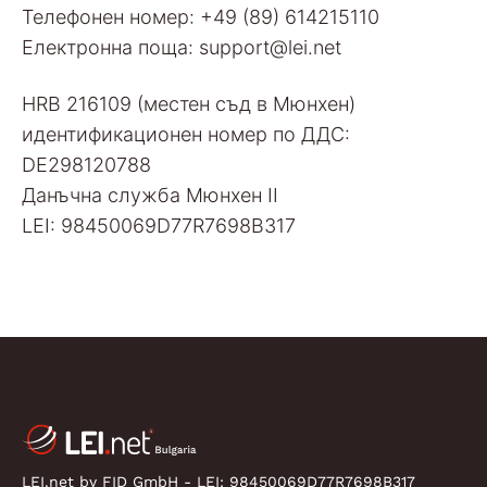
Телефонен номер: +49 (89) 614215110
Електронна поща: support@lei.net
HRB 216109 (местен съд в Мюнхен)
идентификационен номер по ДДС:
DE298120788
Данъчна служба Мюнхен II
LEI: 98450069D77R7698B317
LEI.net by FID GmbH - LEI:
98450069D77R7698B317