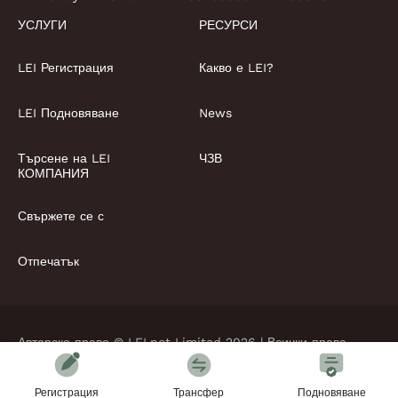
УСЛУГИ
РЕСУРСИ
LEI Регистрация
Какво е LEI?
LEI Подновяване
News
Търсене на LEI
ЧЗВ
КОМПАНИЯ
Свържете се с
Отпечатък
Авторско право © LEI.net Limited 2026 | Всички права
запазени
Terms and Conditions
Политика за поверителност
Регистрация
Трансфер
Подновяване