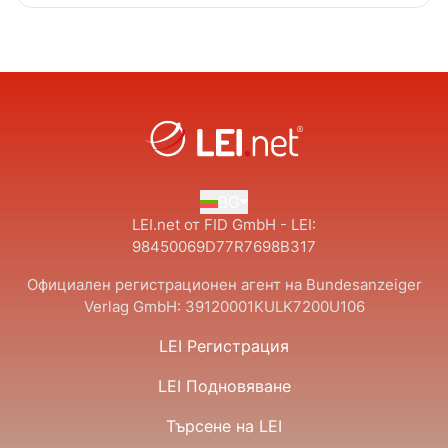
BG
LEI.net от FID GmbH - LEI:
98450069D77R7698B317
Официален регистрационен агент на Bundesanzeiger
Verlag GmbH:
39120001KULK7200U106
LEI Регистрация
LEI Подновяване
Търсене на LEI