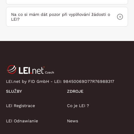
Na co si mám dát pozor při vyplňování žádosti o
+
LEI?
LEI.net by FID GmbH - LEI:
98450069D77R7698B317
SLUŽBY
ZDROJE
LEI Registrace
Co je LEI ?
LEI Odnawianie
News