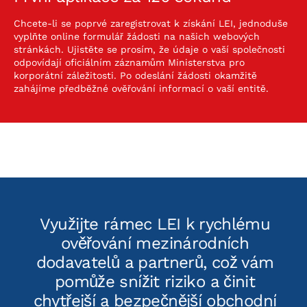
Chcete-li se poprvé zaregistrovat k získání LEI, jednoduše
vyplňte online formulář žádosti na našich webových
stránkách. Ujistěte se prosím, že údaje o vaší společnosti
odpovídají oficiálním záznamům Ministerstva pro
korporátní záležitosti. Po odeslání žádosti okamžitě
zahájíme předběžné ověřování informací o vaší entitě.
u
Využijte rámec LEI k rychlému
ověřování mezinárodních
tra
ocí
dodavatelů a partnerů, což vám
po 
 –
pomůže snížit riziko a činit
pro
e
chytřejší a bezpečnější obchodní
tak