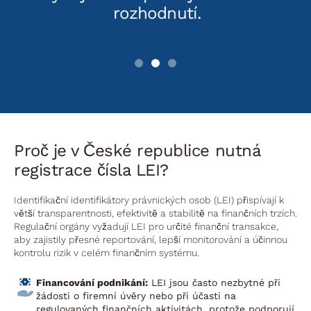
y a
rozhodnutí.
tahy
Proč je v České republice nutná
registrace čísla LEI?
Identifikační identifikátory právnických osob (LEI) přispívají k
větší transparentnosti, efektivitě a stabilitě na finančních trzích.
Regulační orgány vyžadují LEI pro určité finanční transakce,
aby zajistily přesné reportování, lepší monitorování a účinnou
kontrolu rizik v celém finančním systému.
Financování podnikání:
LEI jsou často nezbytné při
žádosti o firemní úvěry nebo při účasti na
regulovaných finančních aktivitách, protože podporují