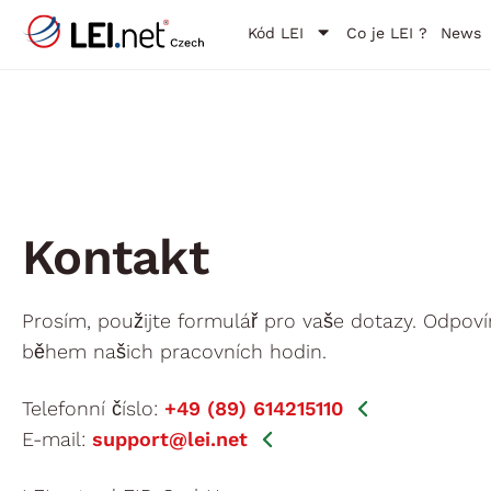
Kód LEI
Co je LEI ?
News
Kontakt
Prosím, použijte formulář pro vaše dotazy. Odpov
během našich pracovních hodin.
Telefonní číslo:
+49 (89) 614215110
E-mail:
support@lei.net