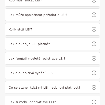
+
Kdo musí získat LEI?
+
Jak může společnost požádat o LEI?
+
Kolik stojí LEI?
+
Jak dlouho je LEI platné?
+
Jak fungují víceleté registrace LEI?
+
Jak dlouho trvá vydání LEI?
+
Co se stane, když mi LEI neobnoví platnost?
+
Jak si mohu obnovit své LEI?