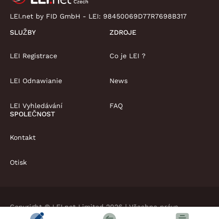
LEI.net by FID GmbH - LEI:
98450069D77R7698B317
SLUŽBY
ZDROJE
LEI Registrace
Co je LEI ?
LEI Odnawianie
News
LEI Vyhledávání
FAQ
SPOLEČNOST
Kontakt
Otisk
Copyright © LEI.net Limited 2026 | Všechna práva
vyhrazena