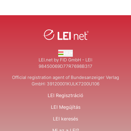
HU
LEI.net by FID GmbH - LEI:
98450069D77R7698B317
Official registration agent of Bundesanzeiger Verlag
GmbH:
39120001KULK7200U106
LEI Regisztráció
LEI Megújítás
LEI keresés
Mi az a LEI?