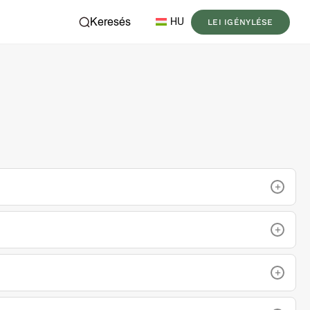
Keresés
HU
LEI IGÉNYLÉSE
+
+
+