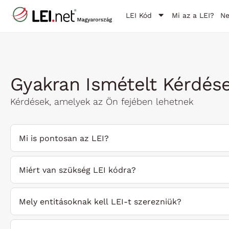
LEI Kód
Mi az a LEI?
N
Gyakran Ismételt Kérdés
Kérdések, amelyek az Ön fejében lehetnek
Mi is pontosan az LEI?
Miért van szükség LEI kódra?
Mely entitásoknak kell LEI-t szerezniük?