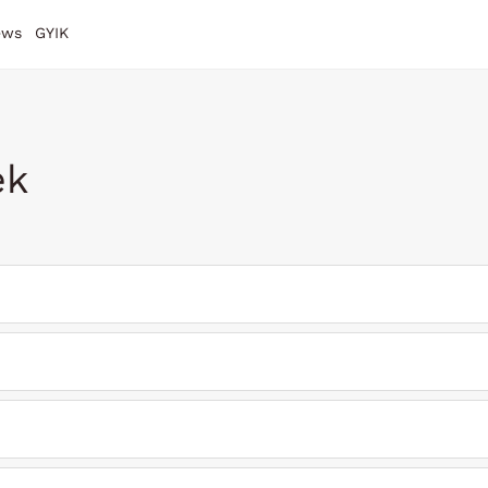
ews
GYIK
ek