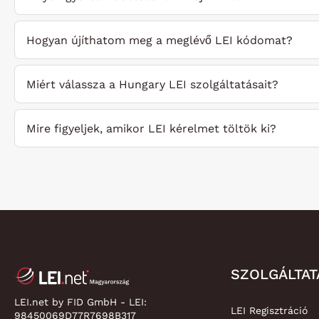
Hogyan újíthatom meg a meglévő LEI kódomat?
Miért válassza a Hungary LEI szolgáltatásait?
Mire figyeljek, amikor LEI kérelmet töltök ki?
SZOLGÁLTA
LEI.net by FID GmbH - LEI:
LEI Regisztráció
98450069D77R7698B317