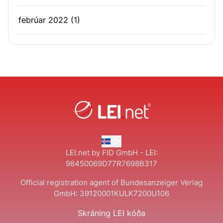
febrúar 2022
(1)
IS
LEI.net by FID GmbH - LEI:
98450069D77R7698B317
Official registration agent of Bundesanzeiger Verlag
GmbH:
39120001KULK7200U106
Skráning LEI kóða