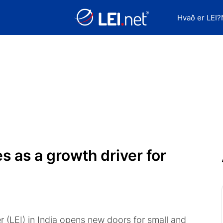
Hvað er LEI?
s as a growth driver for
er (LEI) in India opens new doors for small and