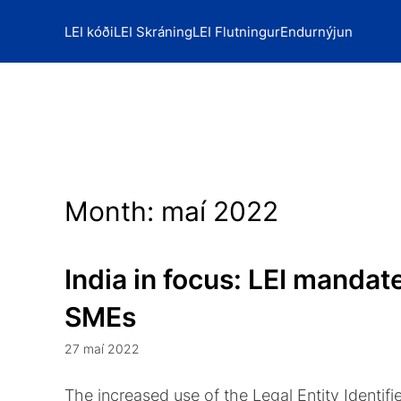
LEI kóði
LEI Skráning
LEI Flutningur
Endurnýjun
Month:
maí 2022
India in focus: LEI mandate
SMEs
27 maí 2022
The increased use of the Legal Entity Identifi