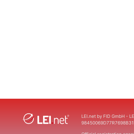
LEI.net by FID GmbH - LE
98450069D77R7698B31