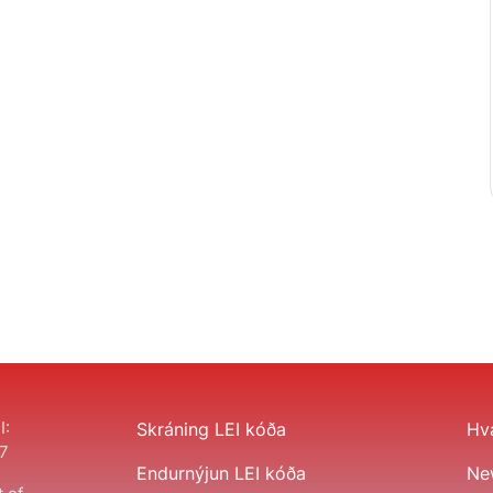
I:
Skráning LEI kóða
Hva
7
Endurnýjun LEI kóða
Ne