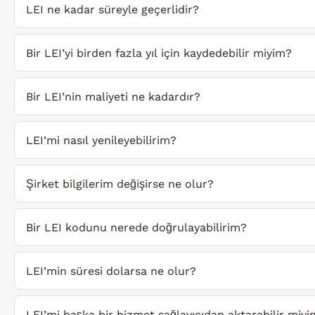
LEI ne kadar süreyle geçerlidir?
Bir LEI’yi birden fazla yıl için kaydedebilir miyim?
Bir LEI’nin maliyeti ne kadardır?
LEI’mi nasıl yenileyebilirim?
Şirket bilgilerim değişirse ne olur?
Bir LEI kodunu nerede doğrulayabilirim?
LEI’min süresi dolarsa ne olur?
LEI’mi başka bir hizmet sağlayıcıdan aktarabilir miy