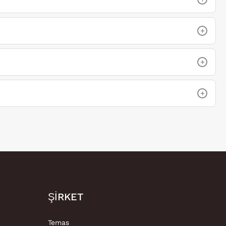
+
+
+
ŞIRKET
Temas