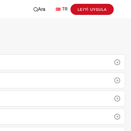
Ara
TR
LEI'YI UYGULA
+
+
+
+