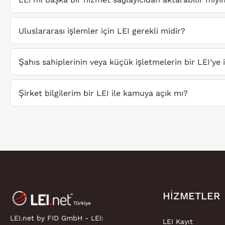
Uluslararası işlemler için LEI gerekli midir?
Şahıs sahiplerinin veya küçük işletmelerin bir LEI’ye 
Şirket bilgilerim bir LEI ile kamuya açık mı?
HIZMETLER
LEI.net by FID GmbH - LEI:
LEI Kayıt