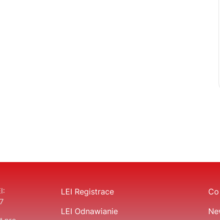
I:
LEI Registrace
Co 
7
LEI Odnawianie
Ne