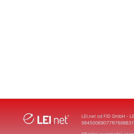
LEI.net od FID GmbH - LE
98450069D77R7698B31