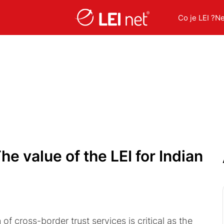
Co je LEI ?
N
e value of the LEI for Indian
f cross-border trust services is critical as the