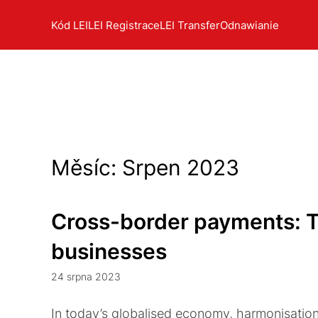
Kód LEI
LEI Registrace
LEI Transfer
Odnawianie
Měsíc:
Srpen 2023
Cross-border payments: Th
businesses
24 srpna 2023
In today’s globalised economy, harmonisation o