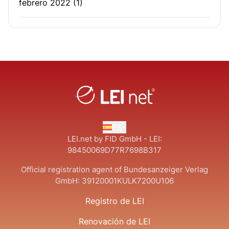
febrero 2022
(1)
ES
LEI.net by FID GmbH - LEI:
98450069D77R7698B317
Official registration agent of Bundesanzeiger Verlag
GmbH:
39120001KULK7200U106
Registro de LEI
Renovación de LEI