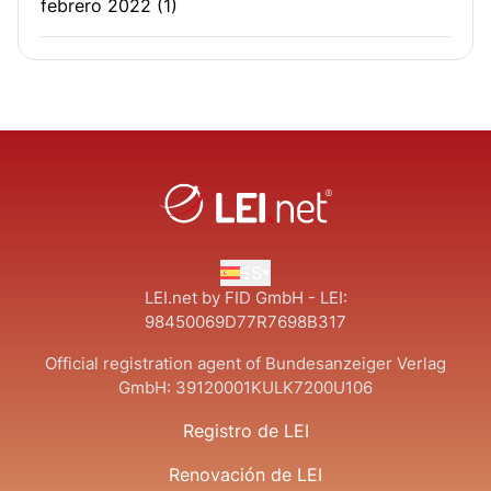
febrero 2022
(1)
ES
LEI.net by FID GmbH - LEI:
98450069D77R7698B317
Official registration agent of Bundesanzeiger Verlag
GmbH:
39120001KULK7200U106
Registro de LEI
Renovación de LEI