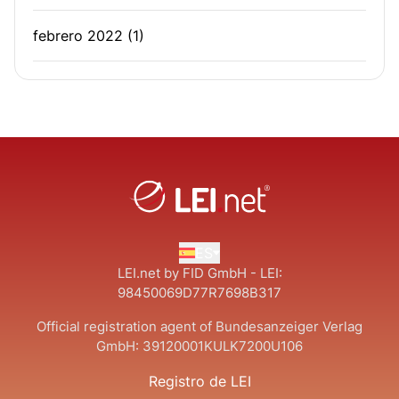
febrero 2022
(1)
ES
LEI.net by FID GmbH - LEI:
98450069D77R7698B317
Official registration agent of Bundesanzeiger Verlag
GmbH:
39120001KULK7200U106
Registro de LEI