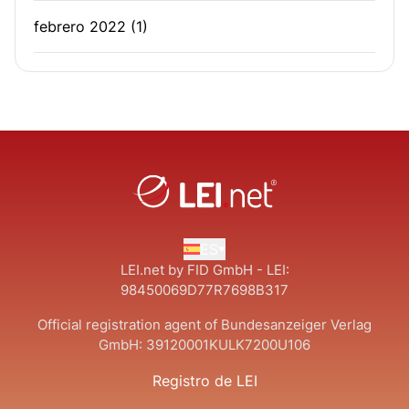
febrero 2022
(1)
ES
LEI.net by FID GmbH - LEI:
98450069D77R7698B317
Official registration agent of Bundesanzeiger Verlag
GmbH:
39120001KULK7200U106
Registro de LEI