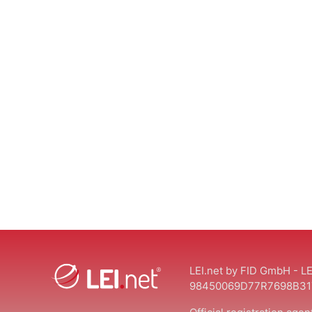
LEI.net by FID GmbH - LE
98450069D77R7698B31