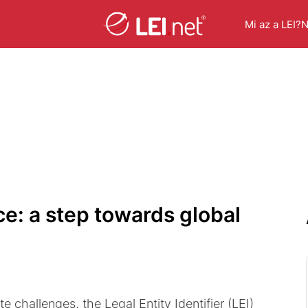
Mi az a LEI?
N
ce: a step towards global
e challenges, the Legal Entity Identifier (LEI)