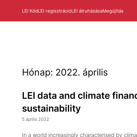
LEI Kód
LEI regisztráció
LEI átruházása
Megújítás
Hónap:
2022. április
LEI data and climate finan
sustainability
5 április 2022
In a world increasingly characterised by climat