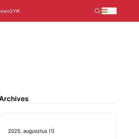
|
HU
ews
GYIK
Archives
2025. augusztus
(1)