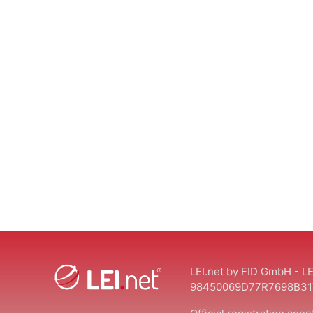
LEI.net by FID GmbH - LE
98450069D77R7698B31