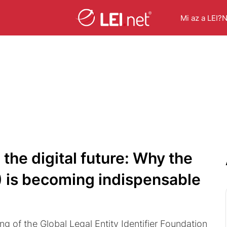
Mi az a LEI?
N
o the digital future: Why the
EI) is becoming indispensable
ing of the Global Legal Entity Identifier Foundation