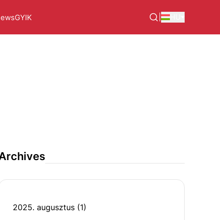
|
HU
ews
GYIK
Archives
2025. augusztus
(1)