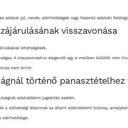
s adatok (pl. nevek, elérhetőségek vagy hasonló adatok) feldolgoz
zájárulásának visszavonása
árulásával lehetségesek.
éges. A visszavonáshoz elegendő egy e-mailben küldött nem hiva
vonás nem érinti.
óságnál történő panasztételhez 
atóságnál adatvédelmi jogsértés esetén.
k a szövetségi államnak az állami adatvédelmi biztosa, amelyben 
s elérhetősége: