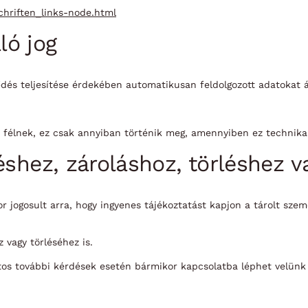
chriften_links-node.html
ló jog
ződés teljesítése érdekében automatikusan feldolgozott adatokat
s félnek, ez csak annyiban történik meg, amennyiben ez technikai
éshez, zároláshoz, törléshez v
jogosult arra, hogy ingyenes tájékoztatást kapjon a tárolt személ
 vagy törléséhez is.
tos további kérdések esetén bármikor kapcsolatba léphet velünk