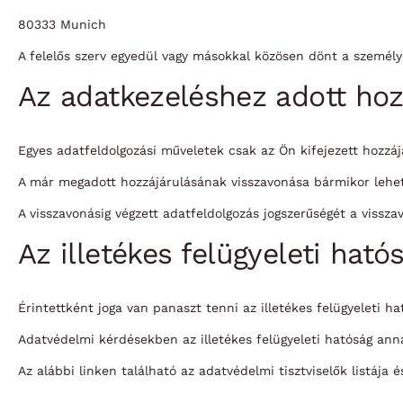
80333 Munich
A felelős szerv egyedül vagy másokkal közösen dönt a személye
Az adatkezeléshez adott hoz
Egyes adatfeldolgozási műveletek csak az Ön kifejezett hozzáj
A már megadott hozzájárulásának visszavonása bármikor lehets
A visszavonásig végzett adatfeldolgozás jogszerűségét a vissza
Az illetékes felügyeleti hat
Érintettként joga van panaszt tenni az illetékes felügyeleti h
Adatvédelmi kérdésekben az illetékes felügyeleti hatóság anna
Az alábbi linken található az adatvédelmi tisztviselők listája é