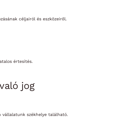
ásának céljairól és eszközeiről.
talos értesítés.
való jog
vállalatunk székhelye található.