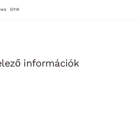
ews
GYIK
elező információk