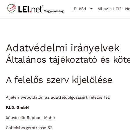
LEI Kód
Mi az a LEI?
N
Adatvédelmi irányelvek
Általános tájékoztató és köt
A felelős szerv kijelölése
A jelen weboldalon az adatfeldolgozásért felelős fél:
F.I.D. GmbH
képviselő: Raphael Mahir
Gabelsbergerstrasse 52