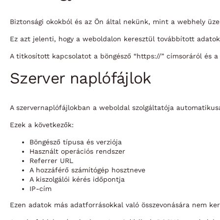
Biztonsági okokból és az Ön által nekünk, mint a webhely üz
Ez azt jelenti, hogy a weboldalon keresztül továbbított adato
A titkosított kapcsolatot a böngésző “https://” címsoráról és 
Szerver naplófájlok
A szervernaplófájlokban a weboldal szolgáltatója automatikus
Ezek a következők:
Böngésző típusa és verziója
Használt operációs rendszer
Referrer URL
A hozzáférő számítógép hosztneve
A kiszolgálói kérés időpontja
IP-cím
Ezen adatok más adatforrásokkal való összevonására nem kerü