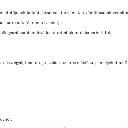
emeltetőjének küldött bizalmas tartalmak továbbításának védelm
kat harmadik fél nem olvashatja.
a böngésző sorában lévő lakat szimbólumról ismerheti fel.
an összegyűjti és tárolja azokat az információkat, amelyeket az
l sor.