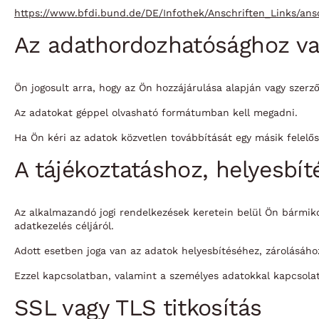
https://www.bfdi.bund.de/DE/Infothek/Anschriften_Links/ans
Az adathordozhatósághoz va
Ön jogosult arra, hogy az Ön hozzájárulása alapján vagy szer
Az adatokat géppel olvasható formátumban kell megadni.
Ha Ön kéri az adatok közvetlen továbbítását egy másik felelő
A tájékoztatáshoz, helyesbít
Az alkalmazandó jogi rendelkezések keretein belül Ön bármikor 
adatkezelés céljáról.
Adott esetben joga van az adatok helyesbítéséhez, zárolásához
Ezzel kapcsolatban, valamint a személyes adatokkal kapcsola
SSL vagy TLS titkosítás