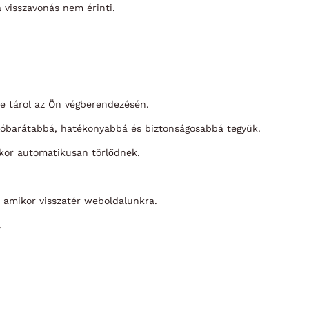
a visszavonás nem érinti.
je tárol az Ön végberendezésén.
álóbarátabbá, hatékonyabbá és biztonságosabbá tegyük.
kor automatikusan törlődnek.
, amikor visszatér weboldalunkra.
.