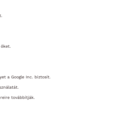
t.
 őket.
et a Google Inc. biztosít.
sználatát.
eire továbbítják.