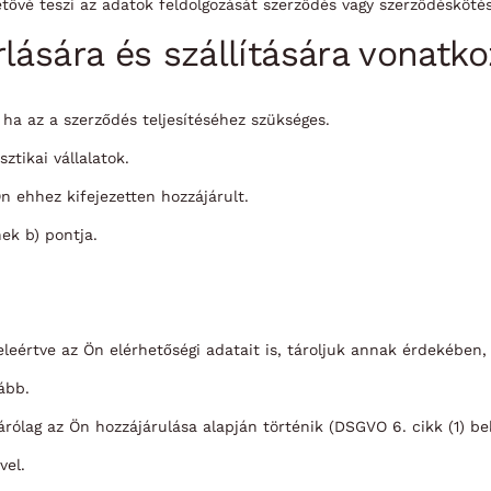
hetővé teszi az adatok feldolgozását szerződés vagy szerződésköté
rlására és szállítására vonat
ha az a szerződés teljesítéséhez szükséges.
ztikai vállalatok.
n ehhez kifejezetten hozzájárult.
ek b) pontja.
beleértve az Ön elérhetőségi adatait is, tároljuk annak érdekébe
ább.
árólag az Ön hozzájárulása alapján történik (DSGVO 6. cikk (1) be
vel.