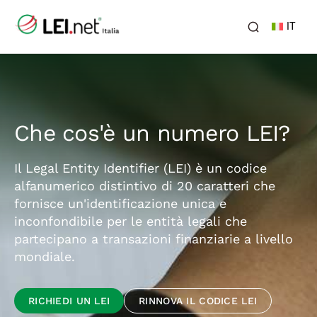
IT
Che cos'è un numero LEI?
Il Legal Entity Identifier (LEI) è un codice
alfanumerico distintivo di 20 caratteri che
fornisce un'identificazione unica e
inconfondibile per le entità legali che
partecipano a transazioni finanziarie a livello
mondiale.
RICHIEDI UN LEI
RINNOVA IL CODICE LEI