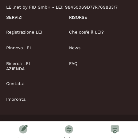
LEI.net by FID GmbH - LEI:
98450069D77R7698B317
SERVIZI
RISORSE
Registrazione LEI
Che cos’è il LEI?
Rinnovo LEI
News
Ricerca LEI
FAQ
AZIENDA
Contatta
Impronta
Copyright © LEI.net Limited 2026 | Tutti i diritti riservati
Termini e condizioni
Politica sulla privacy