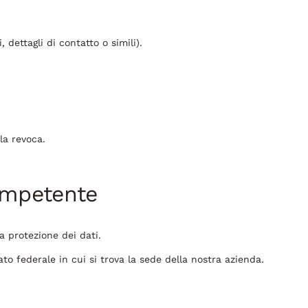
dettagli di contatto o simili).
la revoca.
competente
la protezione dei dati.
to federale in cui si trova la sede della nostra azienda.