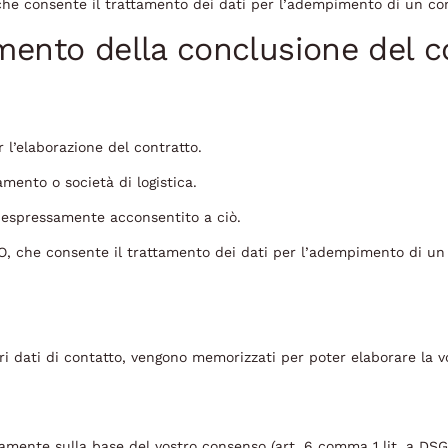
O, che consente il trattamento dei dati per l’adempimento di un co
mento della conclusione del co
r l’elaborazione del contratto.
amento o società di logistica.
e espressamente acconsentito a ciò.
SGVO, che consente il trattamento dei dati per l’adempimento di un
tri dati di contatto, vengono memorizzati per poter elaborare la 
ivamente sulla base del vostro consenso (art. 6 comma 1 lit. a DSG