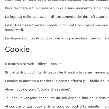
Puoi revocare il tuo consenso in qualsiasi momento. Una comu
La legalità delle operazioni di trattamento dei dati effettuate 
I dati trasmessi tramite il modulo di contatto rimarranno con 
conservarli.
Le disposizioni legali obbligatorie – in particolare i periodi d
Cookie
Il nostro sito web utilizza i cookie.
Si tratta di piccoli file di testo che il vostro browser memoriz
I cookie ci aiutano a rendere la nostra offerta più facile da us
Alcuni cookie sono “cookie di sessione”.
Tali cookie vengono cancellati da soli dopo la fine della sessi
Al contrario, altri cookie rimangono sul vostro terminale finché