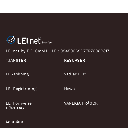
LEI.net by FID GmbH - LEI:
98450069D77R7698B317
TJÄNSTER
RESURSER
LEI-sökning
Vad är LEI?
LEI Registrering
News
LEI Förnyelse
VANLIGA FRÅGOR
FÖRETAG
Kontakta