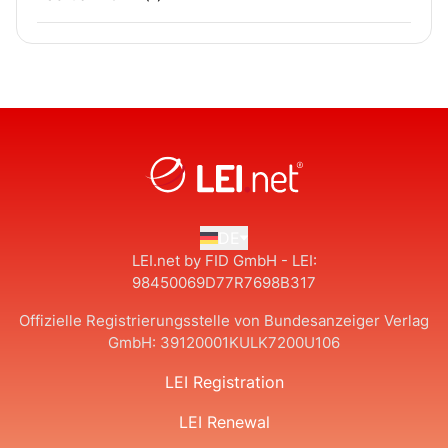
DE
LEI.net by FID GmbH - LEI:
98450069D77R7698B317
Offizielle Registrierungsstelle von Bundesanzeiger Verlag
GmbH:
39120001KULK7200U106
LEI Registration
LEI Renewal