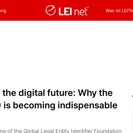
ung
Was ist LEI?
o the digital future: Why the
EI) is becoming indispensable
ing of the Global Legal Entity Identifier Foundation