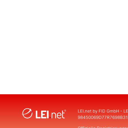
LEI.net by FID GmbH - LE
98450069D77R7698B31