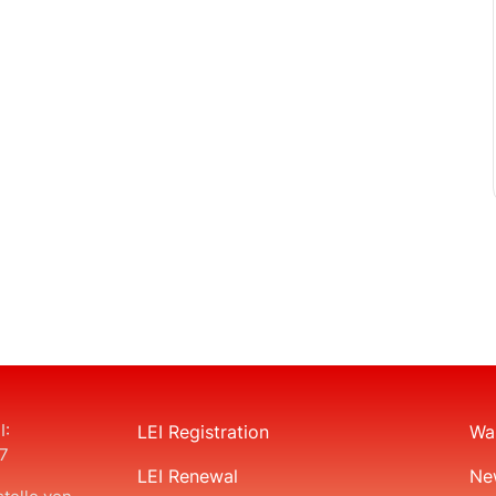
I:
LEI Registration
Was
7
LEI Renewal
Ne