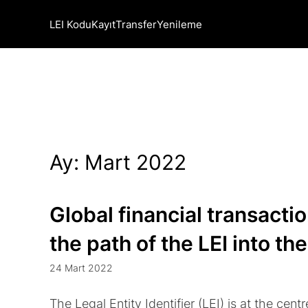
LEI Kodu
Kayıt
Transfer
Yenileme
Ay:
Mart 2022
Global financial transacti
the path of the LEI into the
24 Mart 2022
The Legal Entity Identifier (LEI) is at the ce