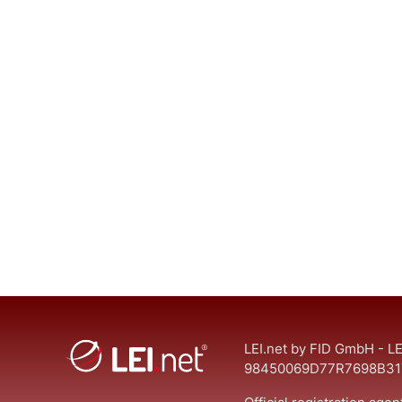
LEI.net by FID GmbH - LE
98450069D77R7698B31