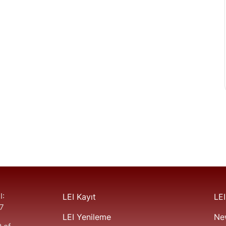
I:
LEI Kayıt
LEI
7
LEI Yenileme
Ne