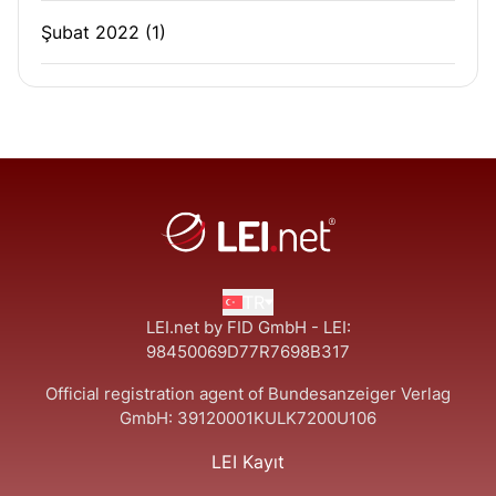
Şubat 2022
(1)
TR
LEI.net by FID GmbH - LEI:
98450069D77R7698B317
Official registration agent of Bundesanzeiger Verlag
GmbH:
39120001KULK7200U106
LEI Kayıt