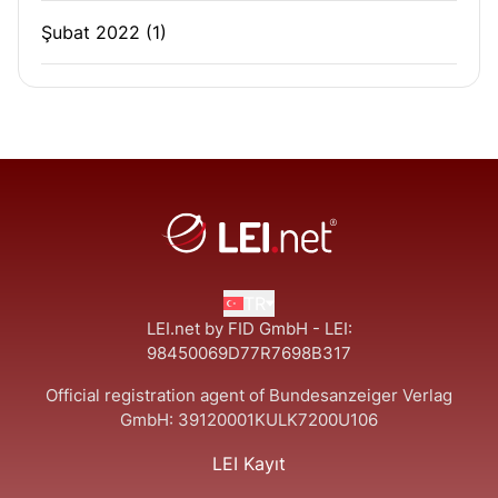
Şubat 2022
(1)
TR
LEI.net by FID GmbH - LEI:
98450069D77R7698B317
Official registration agent of Bundesanzeiger Verlag
GmbH:
39120001KULK7200U106
LEI Kayıt