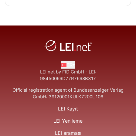
TR
LEI.net by FID GmbH - LEI:
98450069D77R7698B317
Official registration agent of Bundesanzeiger Verlag
GmbH:
39120001KULK7200U106
LEI Kayıt
LEI Yenileme
LEI araması