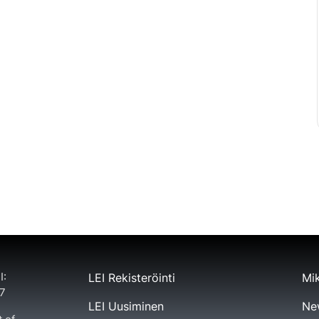
I:
LEI Rekisteröinti
Mik
7
LEI Uusiminen
Ne