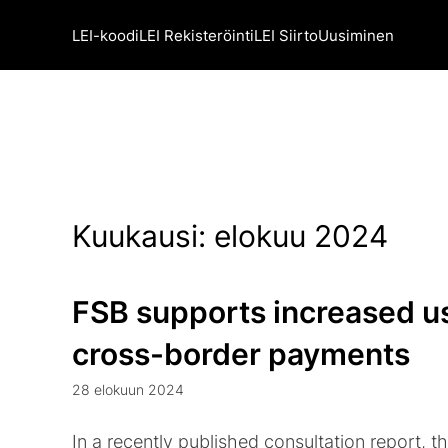
LEI-koodi
LEI Rekisteröinti
LEI Siirto
Uusiminen
Kuukausi:
elokuu 2024
FSB supports increased us
cross-border payments
28 elokuun 2024
In a recently published consultation report, t