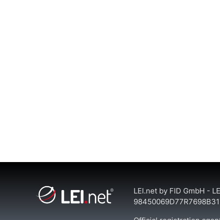
LEI.net by FID GmbH - LE
98450069D77R7698B31