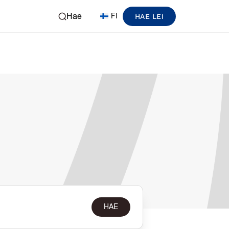
Hae
FI
HAE LEI
HAE