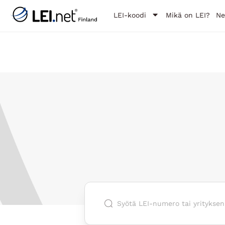
LEI-koodi
Mikä on LEI?
N