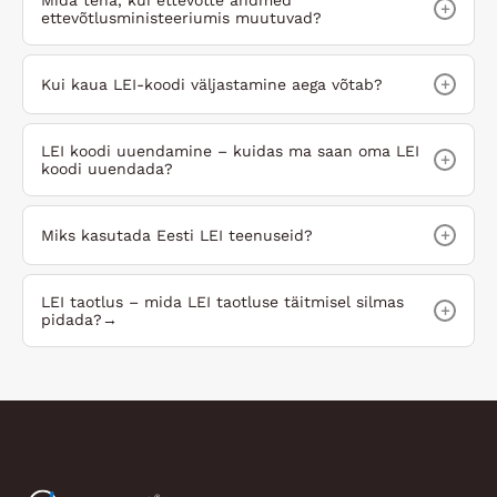
Mida teha, kui ettevõtte andmed
+
ettevõtlusministeeriumis muutuvad?
+
Kui kaua LEI-koodi väljastamine aega võtab?
LEI koodi uuendamine – kuidas ma saan oma LEI
+
koodi uuendada?
+
Miks kasutada Eesti LEI teenuseid?
LEI taotlus – mida LEI taotluse täitmisel silmas
+
pidada?→