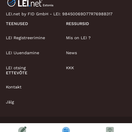
LEI.net by FID GmbH - LEI:
98450069D77R7698B317
TEENUSED
RESSURSID
LEI Registreerimine
Mis on LEI ?
LEI Uuendamine
News
LEI otsing
KKK
ETTEVÕTE
Kontakt
Jälg
Autoriõigus © LEI.net Limited 2026 | Kõik õigused kaitstud