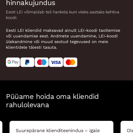
hinnakujundus
Eesti LEI võimaldab teil hankida kuni viieks aastaks kehtiva
koodi.
Eesti LEI kliendid maksavad ainult LEI-koodi taotlemise
või uuendamise eest. Andmete uuendamine, LEI-koodi
ülekandmine või muud seotud tegevused on meie
klientidele täiesti tasuta.
Püüame hoida oma kliendid
rahulolevana
Suurepärane klienditeenindus – igale
Ol