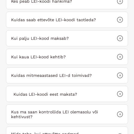
+
Kes peab LEI-koodi hankima?
+
Kuidas saab ettevõte LEI-koodi taotleda?
+
Kui palju LEI-kood maksab?
+
Kui kaua LEI-kood kehtib?
+
Kuidas mitmeaastased LEI-d toimivad?
+
Kuidas LEI-koodi eest maksta?
Kus ma saan kontrollida LEI olemasolu või
+
kehtivust?