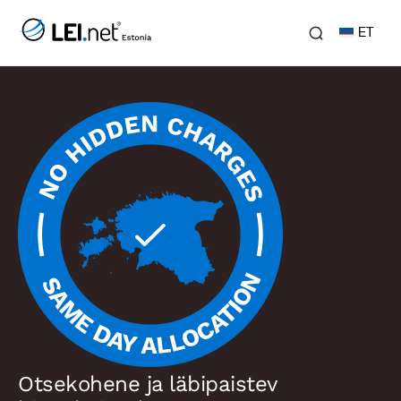
ET
Otsekohene ja läbipaistev