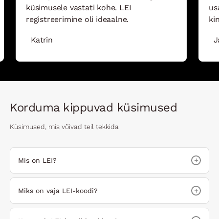
küsimusele vastati kohe. LEI
us
registreerimine oli ideaalne.
kin
Katrin
J
Korduma kippuvad küsimused
Küsimused, mis võivad teil tekkida
+
Mis on LEI?
+
Miks on vaja LEI-koodi?