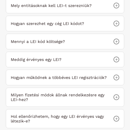
+
Mely entitásoknak kell LEI-t szerezniük?
+
Hogyan szerezhet egy cég LEI kódot?
+
Mennyi a LEI kód költsége?
+
Meddig érvényes egy LEI?
+
Hogyan működnek a többéves LEI regisztrációk?
Milyen fizetési módok állnak rendelkezésre egy
+
LEI-hez?
Hol ellenőrizhetem, hogy egy LEI érvényes vagy
+
létezik-e?