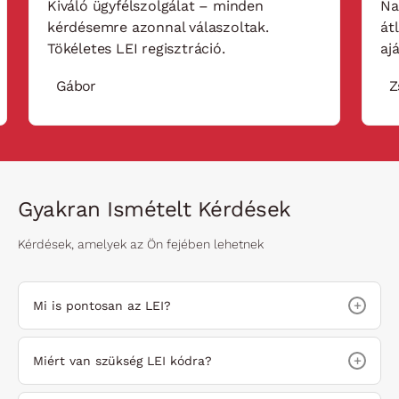
Kiváló ügyfélszolgálat – minden
Na
kérdésemre azonnal válaszoltak.
át
Tökéletes LEI regisztráció.
aj
Gábor
Z
Gyakran Ismételt Kérdések
Kérdések, amelyek az Ön fejében lehetnek
+
Mi is pontosan az LEI?
+
Miért van szükség LEI kódra?