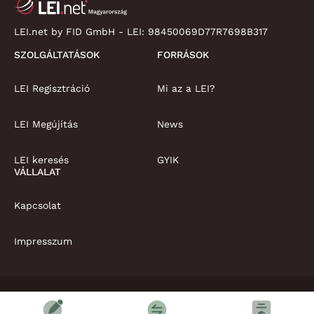
LEI.net by FID GmbH - LEI:
98450069D77R7698B317
SZOLGÁLTATÁSOK
FORRÁSOK
LEI Regisztráció
Mi az a LEI?
LEI Megújítás
News
LEI keresés
GYIK
VÁLLALAT
Kapcsolat
Impresszum
Copyright © LEI.net Limited 2026 | Minden jog fenntartva