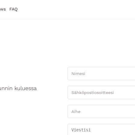
ews
FAQ
unnin kuluessa