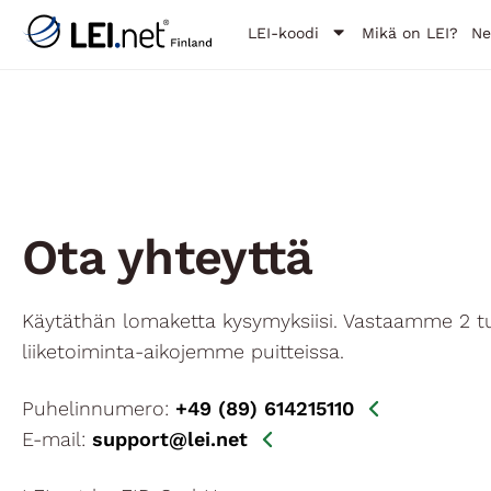
LEI-koodi
Mikä on LEI?
N
Ota yhteyttä
Käytäthän lomaketta kysymyksiisi. Vastaamme 2 t
liiketoiminta-aikojemme puitteissa.
Puhelinnumero:
+49 (89) 614215110
E-mail:
support@lei.net