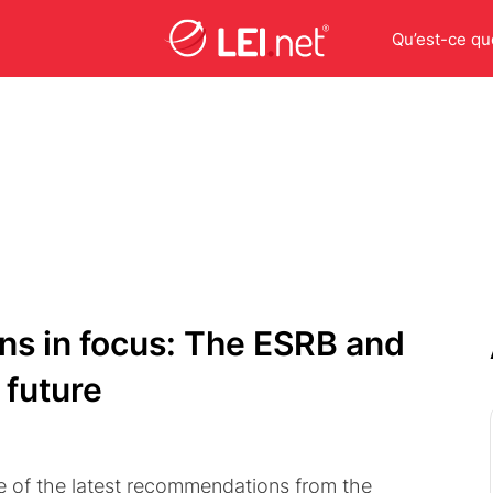
Qu’est-ce que
ons in focus: The ESRB and
 future
ntre of the latest recommendations from the