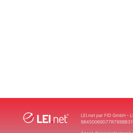
LEI.net par FID GmbH - L
98450069D77R7698B31