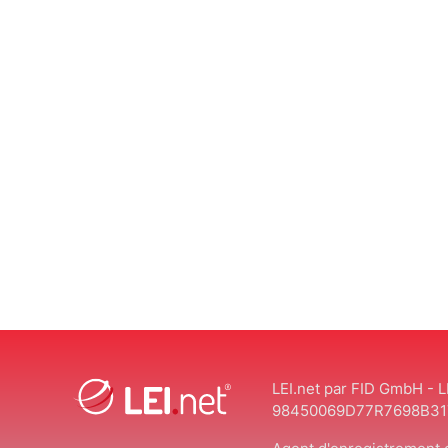
LEI.net par FID GmbH - L
98450069D77R7698B31