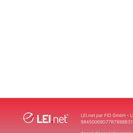
LEI.net par FID GmbH - L
98450069D77R7698B31