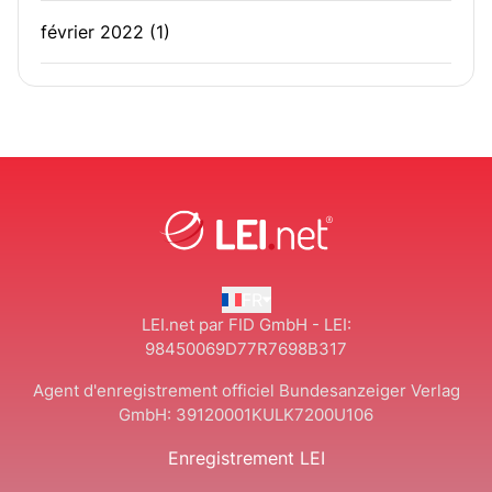
février 2022
(1)
FR
LEI.net par FID GmbH - LEI:
98450069D77R7698B317
Agent d'enregistrement officiel Bundesanzeiger Verlag
GmbH:
39120001KULK7200U106
Enregistrement LEI