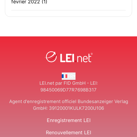
février 2022
(1)
FR
LEI.net par FID GmbH - LEI:
98450069D77R7698B317
Agent d'enregistrement officiel Bundesanzeiger Verlag
GmbH:
39120001KULK7200U106
Enregistrement LEI
Renouvellement LEI