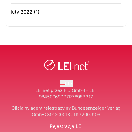
luty 2022
(1)
PL
LEI.net przez FID GmbH - LEI:
98450069D77R7698B317
Oficjalny agent rejestracyjny Bundesanzeiger Verlag
GmbH:
39120001KULK7200U106
Rejestracja LEI