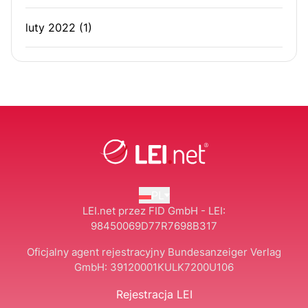
luty 2022
(1)
PL
LEI.net przez FID GmbH - LEI:
98450069D77R7698B317
Oficjalny agent rejestracyjny Bundesanzeiger Verlag
GmbH:
39120001KULK7200U106
Rejestracja LEI