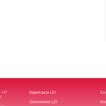
 LEI:
Rejestracja LEI
Co 
7
Odnowienie LEI
Ne