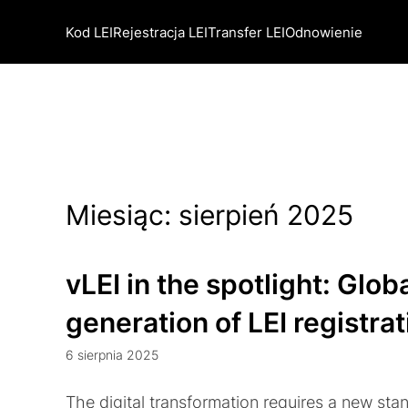
Kod LEI
Rejestracja LEI
Transfer LEI
Odnowienie
Miesiąc:
sierpień 2025
vLEI in the spotlight: Glo
generation of LEI registrat
6 sierpnia 2025
The digital transformation requires a new stan