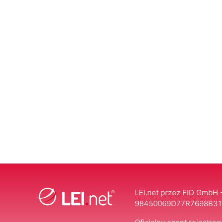
LEI.net przez FID GmbH -
98450069D77R7698B31