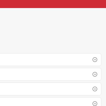
+
+
+
+