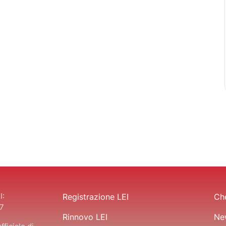
I:
Registrazione LEI
Che
7
Rinnovo LEI
Ne