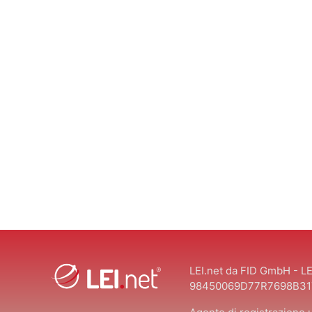
LEI.net da FID GmbH - LE
98450069D77R7698B31