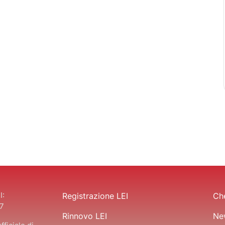
I:
Registrazione LEI
Che
7
Rinnovo LEI
Ne