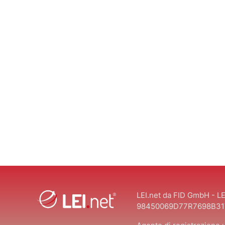
LEI.net da FID GmbH - LE
98450069D77R7698B31