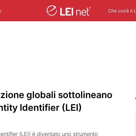
o
Che cos’è il 
zione globali sottolineano
tity Identifier (LEI)
dentifier (LEI) è diventato uno strumento