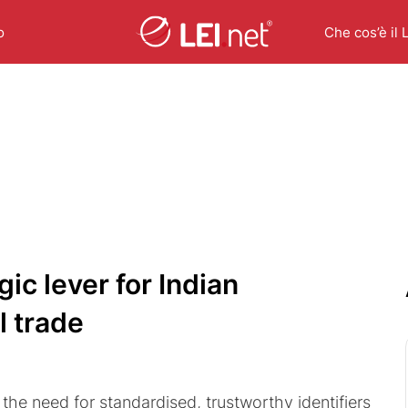
o
Che cos’è il 
gic lever for Indian
l trade
g the need for standardised, trustworthy identifiers