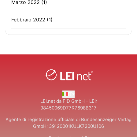
Marzo 2022
(1)
Febbraio 2022
(1)
IT
LEI.net da FID GmbH - LEI:
98450069D77R7698B317
Agente di registrazione ufficiale di Bundesanzeiger Verlag
GmbH:
39120001KULK7200U106