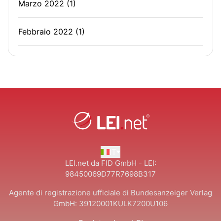
Marzo 2022
(1)
Febbraio 2022
(1)
IT
LEI.net da FID GmbH - LEI:
98450069D77R7698B317
Agente di registrazione ufficiale di Bundesanzeiger Verlag
GmbH:
39120001KULK7200U106