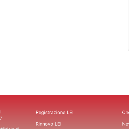
I:
Registrazione LEI
Che
7
Rinnovo LEI
Ne