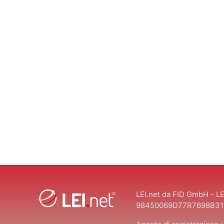
LEI.net da FID GmbH - LE
98450069D77R7698B31