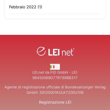
Febbraio 2022
(1)
IT
LEI.net da FID GmbH - LEI:
98450069D77R7698B317
Agente di registrazione ufficiale di Bundesanzeiger Verlag
GmbH:
39120001KULK7200U106
Registrazione LEI