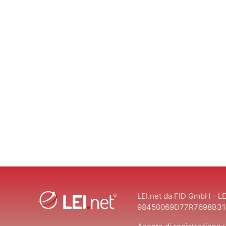
LEI.net da FID GmbH - LE
98450069D77R7698B31